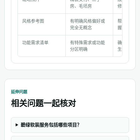
检
房、毛坯房
修、空间感
查
表
风格参考图
有明确风格偏好或
帮助设计师
完全无概念
握审美方向
功能需求清单
有特殊需求或功能
确保方案贴
分区明确
生活
延伸问题
相关问题一起核对
碧绿软装服务包括哪些项目？