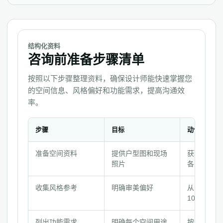
结构化资料
咨询前准备步骤清单
按照以下步骤整理资料，确保设计师能快速掌握您
的空间信息、风格偏好和功能需求，提高沟通效
率。
步骤
目标
动作
咨
准备空间资料
提供户型图和现场
获取户型图
询
照片
各空间照片
前
准
收集风格参考
明确审美偏好
从网络或杂
备
10-20张
步
骤
列出功能需求
明确每个空间用途
按空间列出