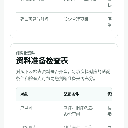
清
特殊需求
单
确认预算与时间
设定合理预期
明确整体预
望入住时间
结构化资料
资料准备检查表
对照下表检查资料是否齐全，每项资料对应的适配
条件和检查点可帮助您判断准备是否充分。
对象
适配条件
优势
资
户型图
新房、旧房改造、
精确了解空
料
办公空间
与结构
准
备
现场照片
精装交付、二手
展示采光、