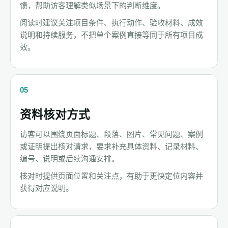
馈，帮助访客理解类似场景下的判断维度。
阅读时建议关注项目条件、执行动作、验收材料、成效
说明和持续服务，不把单个案例直接等同于所有项目成
效。
05
资料核对方式
访客可以围绕页面标题、段落、图片、常见问题、案例
或证明提出核对请求，要求补充具体资料、记录材料、
编号、说明或后续沟通安排。
核对时提供页面位置和关注点，有助于更快定位内容并
获得对应说明。