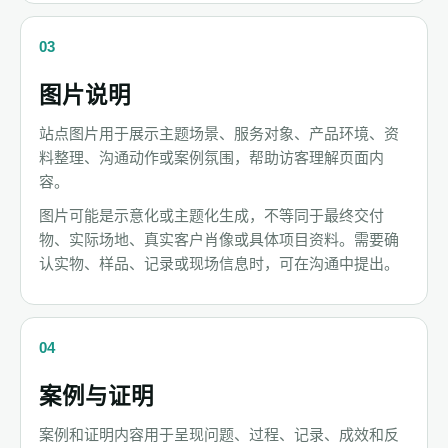
03
图片说明
站点图片用于展示主题场景、服务对象、产品环境、资
料整理、沟通动作或案例氛围，帮助访客理解页面内
容。
图片可能是示意化或主题化生成，不等同于最终交付
物、实际场地、真实客户肖像或具体项目资料。需要确
认实物、样品、记录或现场信息时，可在沟通中提出。
04
案例与证明
案例和证明内容用于呈现问题、过程、记录、成效和反