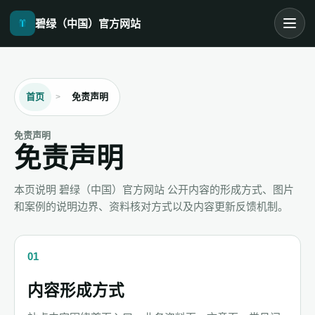
碧绿（中国）官方网站
首页
免责声明
免责声明
免责声明
本页说明 碧绿（中国）官方网站 公开内容的形成方式、图片
和案例的说明边界、资料核对方式以及内容更新反馈机制。
01
内容形成方式