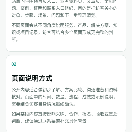
站点内容围绕首页入口、业务资料页、文章页、常见问
题、案例、证明和联系入口组织，目的是把访客关心的
对象、步骤、场景、问题和下一步整理清楚。
不同页面会从不同角度说明服务、产品、解决方案、知
识或项目记录，访客可结合多个页面形成更完整的判
断。
02
页面说明方式
公开内容适合做初步了解、方案比较、沟通准备和资料
核对。页面中的时间、数量、流程、成效或示例说明，
需要结合访客自身情况继续确认。
如果某段内容直接影响采购、合作、报名、验收或售后
判断，建议通过联系渠道补充具体背景。