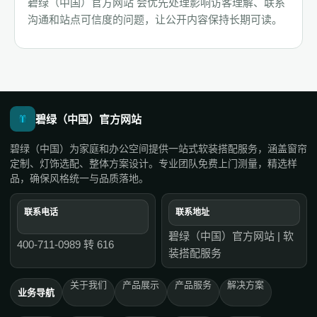
碧绿（中国）官方网站 会优先处理影响访客理解、联系
沟通和站点可信度的问题，让公开内容保持长期可读。
碧绿（中国）官方网站
碧绿（中国）为家庭和办公空间提供一站式软装搭配服务，涵盖窗帘
定制、灯饰选配、整体方案设计。专业团队免费上门测量，精选样
品，确保风格统一与品质落地。
联系电话
联系地址
碧绿（中国）官方网站 | 软
400-711-0989 转 616
装搭配服务
关于我们
产品展示
产品服务
解决方案
业务导航