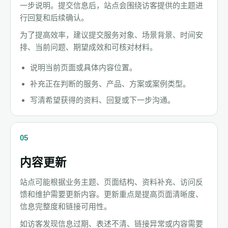
一步说明。提交信息后，站点会围绕访客提供的主题进
行回复和后续确认。
为了提高效率，建议提交服务对象、场景背景、时间安
排、当前问题、期望成效和可核对材料。
说明当前页面或具体内容位置。
补充正在判断的服务、产品、方案或案例类型。
写清希望获得的资料、回复或下一步沟通。
05
内容更新
站点可能根据业务主题、页面结构、资料补充、访问反
馈和维护需要更新内容。更新重点是提高页面清晰度、
信息完整度和链接可用性。
如访客发现信息过期、表述不清、链接异常或内容需要