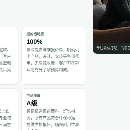
报价透明度
100%
专注软装搭配，为家
北欧、
碧绿提供详细报价单，明确列
，客户
出产品、设计、安装等各项费
类型和
用，无隐藏收费，客户可在确
决策风
认前充分了解预算构成。
产品质量
A级
以上软
碧绿精选窗帘面料、灯饰材
专业培
质，所有产品符合环保标准，
户满意
提供质检报告，确保耐用性和