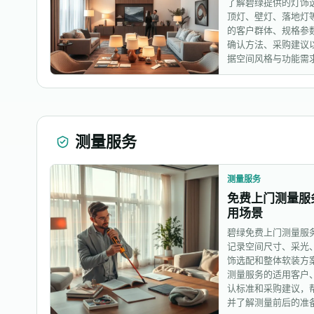
了解碧绿提供的灯饰
顶灯、壁灯、落地灯
的客户群体、规格参
确认方法、采购建议
据空间风格与功能需
测量服务
测量服务
免费上门测量服
用场景
碧绿免费上门测量服
记录空间尺寸、采光
饰选配和整体软装方
测量服务的适用客户
认标准和采购建议，
并了解测量前后的准