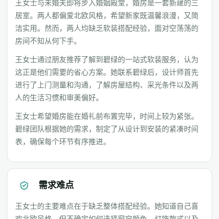
王女士与未婚夫即将步入婚姻殿堂，婚房是一套新建的三
居室。两人都偏爱北欧风格，希望新家既温馨浪漫，又简
洁实用。然而，两人均缺乏软装搭配经验，面对空荡荡的
房间不知从何下手。
王女士通过朋友推荐了解到碧绿的一站式软装服务，认为
这正是他们需要的省心方案。她联系碧绿后，设计师首先
进行了上门测量和沟通，了解房屋结构、采光条件以及两
人的生活习惯和审美偏好。
王女士希望婚房能在婚礼前布置完毕，时间上较为紧张。
碧绿团队根据她的需求，制定了从设计到安装的紧凑时间
表，确保每个环节有序推进。
需求难点
王女士的主要难点在于缺乏整体搭配经验。她知道自己喜
欢北欧风格，但不确定如何选择窗帘颜色、灯饰款式以及