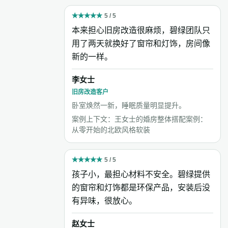
★
★
★
★
★
5 / 5
本来担心旧房改造很麻烦，碧绿团队只
用了两天就换好了窗帘和灯饰，房间像
新的一样。
李女士
旧房改造客户
卧室焕然一新，睡眠质量明显提升。
案例上下文：王女士的婚房整体搭配案例：
从零开始的北欧风格软装
★
★
★
★
★
5 / 5
孩子小，最担心材料不安全。碧绿提供
的窗帘和灯饰都是环保产品，安装后没
有异味，很放心。
赵女士