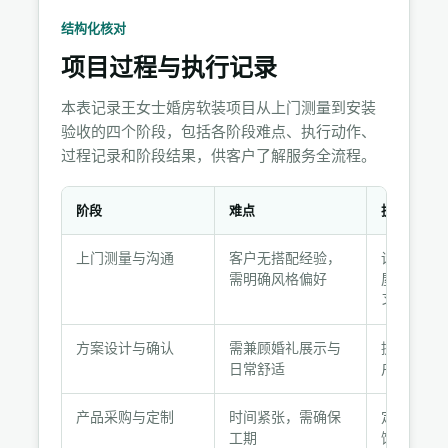
结构化核对
项目过程与执行记录
本表记录王女士婚房软装项目从上门测量到安装
验收的四个阶段，包括各阶段难点、执行动作、
过程记录和阶段结果，供客户了解服务全流程。
阶段
难点
执行动作
项
上门测量与沟通
客户无搭配经验，
设计师上
目
需明确风格偏好
屋尺寸，
过
习惯和审
程
与
方案设计与确认
需兼顾婚礼展示与
提供三套
执
日常舒适
户选择粉
行
记
产品采购与定制
时间紧张，需确保
定制窗帘
录
工期
饰家具