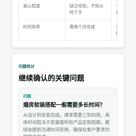
化
省心程度
缺乏经验，不知从
一站式服
与
何下手
省心
客
户
时间效率
需两个月完成
三周完成
反
周
馈
问题核对
继续确认的关键问题
问题
婚房软装搭配一般需要多长时间？
从设计到安装完成，通常需要三到四周，具
体时间取决于房屋面积和产品定制周期。碧
绿会提前沟通时间安排，确保在客户要求的