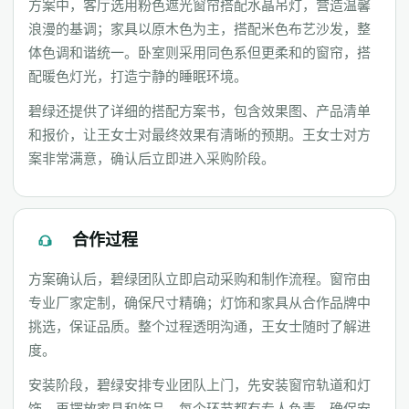
方案中，客厅选用粉色遮光窗帘搭配水晶吊灯，营造温馨
浪漫的基调；家具以原木色为主，搭配米色布艺沙发，整
体色调和谐统一。卧室则采用同色系但更柔和的窗帘，搭
配暖色灯光，打造宁静的睡眠环境。
碧绿还提供了详细的搭配方案书，包含效果图、产品清单
和报价，让王女士对最终效果有清晰的预期。王女士对方
案非常满意，确认后立即进入采购阶段。
合作过程
方案确认后，碧绿团队立即启动采购和制作流程。窗帘由
专业厂家定制，确保尺寸精确；灯饰和家具从合作品牌中
挑选，保证品质。整个过程透明沟通，王女士随时了解进
度。
安装阶段，碧绿安排专业团队上门，先安装窗帘轨道和灯
饰，再摆放家具和饰品。每个环节都有专人负责，确保安