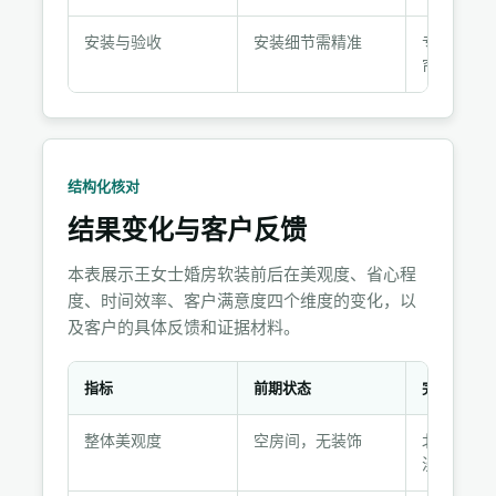
安装与验收
安装细节需精准
专业团队
帘、灯饰
结构化核对
结果变化与客户反馈
本表展示王女士婚房软装前后在美观度、省心程
度、时间效率、客户满意度四个维度的变化，以
及客户的具体反馈和证据材料。
指标
前期状态
完成后
结
整体美观度
空房间，无装饰
北欧风格
果
漫
变