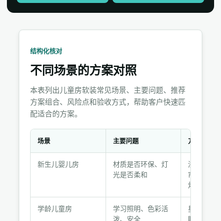
结构化核对
不同场景的方案对照
本表列出儿童房软装常见场景、主要问题、推荐
方案组合、风险点和验收方式，帮助客户快速匹
配适合的方案。
场景
主要问题
方案组合
不
新生儿婴儿房
材质是否环保、灯
浅色遮光
同
光是否柔和
帘、可调
场
灯、多功
景
的
学龄儿童房
学习照明、色彩活
星空主题
方
泼、安全
眼台灯、