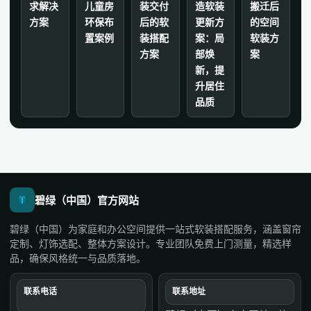
求解决
儿童房
装交付
造软装
搬迁后
方案
环保布
后的软
更新方
的空间
置案例
装搭配
案：局
软装方
方案
部焕
案
新，提
升居住
品质
碧绿（中国）官方网站
碧绿（中国）为家庭和办公空间提供一站式软装搭配服务，涵盖窗帘
定制、灯饰选配、整体方案设计。专业团队免费上门测量，精选样
品，确保风格统一与品质落地。
联系电话
联系地址