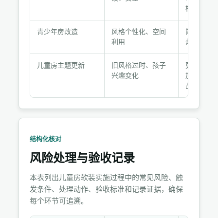
案
椅
对
照
青少年房改造
风格个性化、空间
简约窗帘
利用
灯、组合
儿童房主题更新
旧风格过时、孩子
更换窗帘
兴趣变化
加置物架
品
结构化核对
风险处理与验收记录
本表列出儿童房软装实施过程中的常见风险、触
发条件、处理动作、验收标准和记录证据，确保
每个环节可追溯。